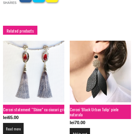
SHARES
Related products
Cercei statement “Shine” cu ciucuri gri
Cercei ‘Black Urban Tulip’ piele
naturala
lei
65.00
lei
70.00
Read more
Add to cart