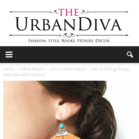
the
Home
Urban Nature
Cercei Urban Nature
Cercei Orange Poppy –
piele naturala si turcoaz
Urban
Diva