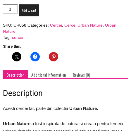
Cercei
Add to cart
Orange
Poppy
SKU:
CR058
Categories:
Cercei
,
Cercei Urban Nature
,
Urban
-
Nature
piele
Tag:
cercei
naturala
si
Share this:
turcoaz
quantity
Description
Additional information
Reviews (0)
Description
Acesti cercei fac parte din colectia
Urban Nature.
Urban Nature
a fost inspirata de natura si creata pentru femeia