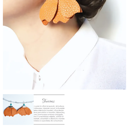
–
fashion
shop
&
lifestyle