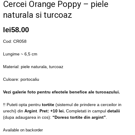
Cercei Orange Poppy – piele
blog
naturala si turcoaz
lei
58.00
by
Cod: CR058
Lungime ~ 6,5 cm
GIA
Material: piele naturala, turcoaz
Culoare: portocaliu
Vezi galerie foto pentru efectele benefice ale turcoazului.
!! Puteti opta pentru
tortite
(sistemul de prindere a cerceilor in
urechi) din
Argint
.
Pret: +10 lei.
Completati in campul
detalii
(dupa adaugarea in cos):
“Doresc tortite din argint”
.
Available on backorder