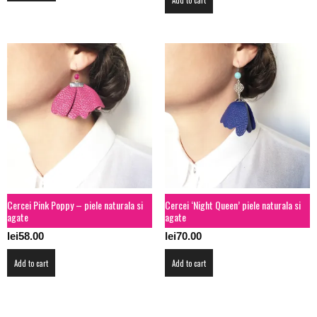
Cercei Pink Poppy – piele naturala si
Cercei ‘Night Queen’ piele naturala si
agate
agate
lei
58.00
lei
70.00
Add to cart
Add to cart