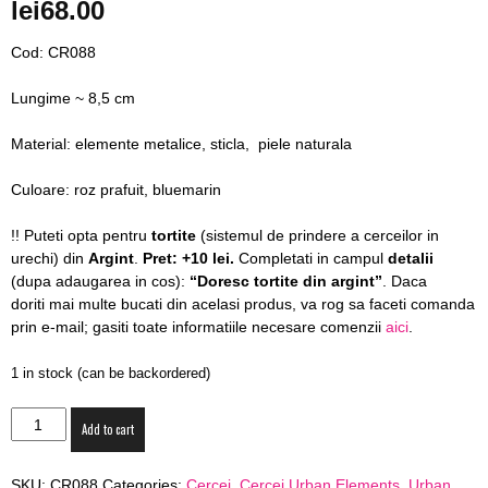
lei
68.00
blog
Cod: CR088
Lungime ~ 8,5 cm
by
Material: elemente metalice, sticla, piele naturala
Culoare: roz prafuit, bluemarin
GIA
!! Puteti opta pentru
tortite
(sistemul de prindere a cerceilor in
urechi) din
Argint
.
Pret: +10 lei.
Completati in campul
detalii
(dupa adaugarea in cos):
“Doresc tortite din argint”
. Daca
doriti mai multe bucati din acelasi produs, va rog sa faceti comanda
prin e-mail; gasiti toate informatiile necesare comenzii
aici
.
1 in stock (can be backordered)
Cercei
Add to cart
Urban
Elements
SKU:
CR088
Categories:
Cercei
,
Cercei Urban Elements
,
Urban
"Duality"