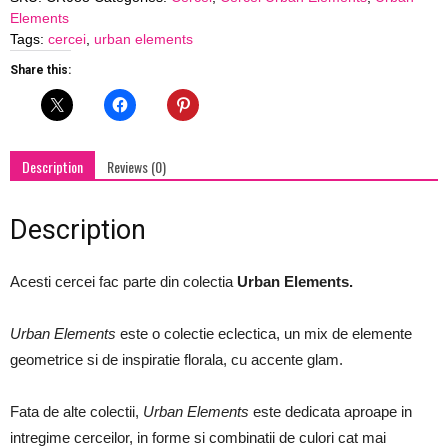
Elements
-
Tags:
cercei
,
urban elements
piele
naturala
Share this:
quantity
Description
Reviews (0)
Description
Acesti cercei fac parte din colectia
Urban Elements.
Urban Elements
este o colectie eclectica, un mix de elemente
geometrice si de inspiratie florala, cu accente glam.
Fata de alte colectii,
Urban Elements
este dedicata aproape in
intregime cerceilor, in forme si combinatii de culori cat mai