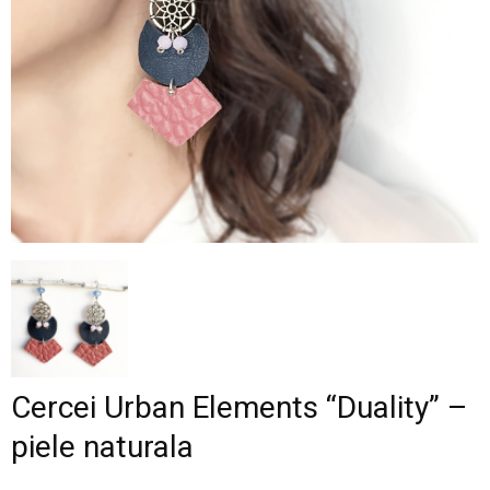
–
fashion
shop
&
Cercei Urban Elements “Duality” –
lifestyle
piele naturala