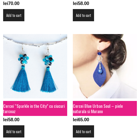
lei
70.00
lei
58.00
Add to cart
Add to cart
Cercei “Sparkle in the City” cu ciucuri
Cercei Blue Urban Soul – piele
turcoaz
naturala si Murano
lei
58.00
lei
65.00
Add to cart
Add to cart