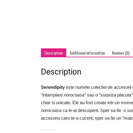
Description
Additional information
Reviews (0)
Description
Serendipity
este numele colectiei de accesorii 
“intamplare norocoasa”
sau o
“surpriza placuta”
chiar si unicate. Ele au fost create intr-un mom
norocoasa
ca le-ai descoperit. Sper sa fie o
su
accesoriu care te-a cucerit, sper sa fie un
“mat