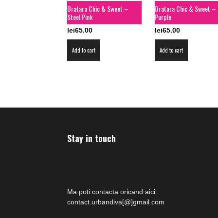
Bratara Chic & Sweet –
Bratara Chic & Sweet –
Steel Pink
Purple
lei
65.00
lei
65.00
Add to cart
Add to cart
Stay in touch
Ma poti contacta oricand aici:
contact.urbandiva[@]gmail.com