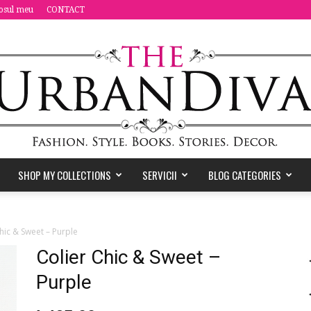
osul meu
CONTACT
SHOP MY COLLECTIONS
SERVICII
BLOG CATEGORIES
the
hic & Sweet – Purple
Colier Chic & Sweet –
Purple
Urban