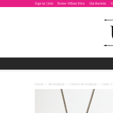
Sign in / Join
Home -Urban Diva
Gia Bacioiu
C
Home
Serendipity
Coliere Serendipity
Colier C