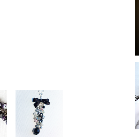
by
GIA