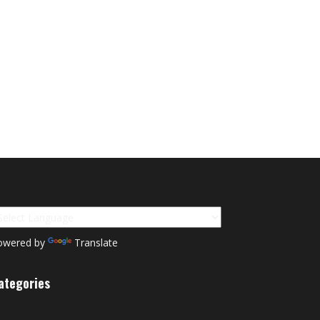
owered by
Translate
ategories
tegories