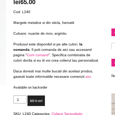
lei
65.00
Cod: L240
Margele metalice si din sticla, hematit
Diva
Culoare: nuante de mov, argintiu
Produsul este disponibil si pe alte culori,
la
comanda
. Il poti comanda de aici sau accesand
pagina ”
Cum comand
”. Specifica combinatia de
–
culori dorita si eu iti voi crea colierul tau personalizat.
Daca doresti mai multe bucati din acelasi produs,
No
gasesti toate informatiile necesare comenzii
aici
.
Available on backorder
fashion
Colier
Add to cart
Chic
&
SKU:
L240
Categories:
Coliere Serendipity
,
Sweet