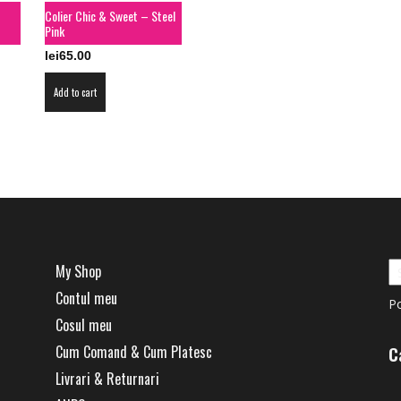
Colier Chic & Sweet – Steel
Pink
lei
65.00
Add to cart
My Shop
Contul meu
P
Cosul meu
Cum Comand & Cum Platesc
C
Livrari & Returnari
Ca