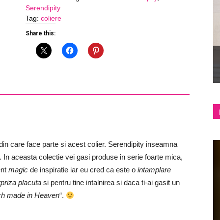
Serendipity
-
Tag:
coliere
Purple
shop
quantity
Share this:
&
din care face parte si acest colier. Serendipity inseamna
lifestyle
. In aceasta colectie vei gasi produse in serie foarte mica,
ent
magic
de inspiratie iar eu cred ca este o
intamplare
rpriza placuta
si pentru tine intalnirea si daca ti-ai gasit un
ch made in Heaven
“.
blog