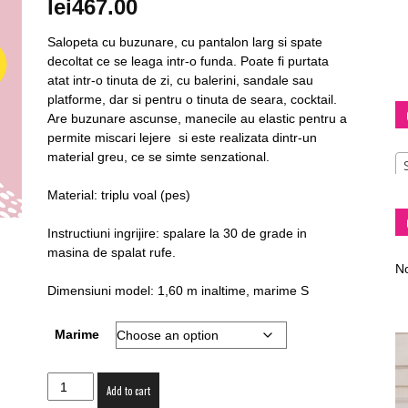
lei
467.00
Salopeta cu buzunare, cu pantalon larg si spate
decoltat ce se leaga intr-o funda. Poate fi purtata
atat intr-o tinuta de zi, cu balerini, sandale sau
Diva
platforme, dar si pentru o tinuta de seara, cocktail.
Are buzunare ascunse, manecile au elastic pentru a
permite miscari lejere si este realizata dintr-un
material greu, ce se simte senzational.
Material: triplu voal (pes)
–
Instructiuni ingrijire: spalare la 30 de grade in
masina de spalat rufe.
No
Dimensiuni model: 1,60 m inaltime, marime S
fashion
Marime
Salopeta
Add to cart
roz