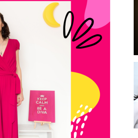
by
GIA