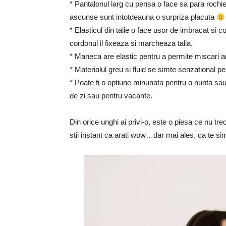
* Pantalonul larg cu pensa o face sa para rochie si
ascunse sunt intotdeauna o surpriza placuta
* Elasticul din talie o face usor de imbracat si c
cordonul il fixeaza si marcheaza talia.
* Maneca are elastic pentru a permite miscari 
* Materialul greu si fluid se simte senzational pe
* Poate fi o optiune minunata pentru o nunta sau
de zi sau pentru vacante.
Din orice unghi ai privi-o, este o piesa ce nu tre
stii instant ca arati wow…dar mai ales, ca te si