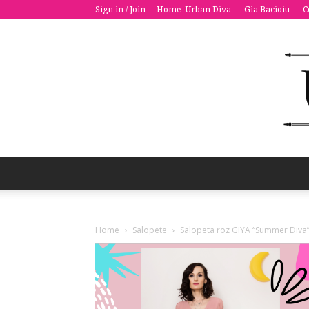
Sign in / Join
Home -Urban Diva
Gia Bacioiu
C
Home
Salopete
Salopeta roz GIYA “Summer Diva