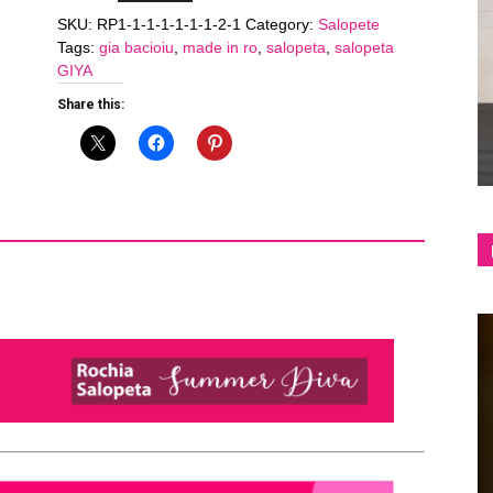
GIYA
SKU:
RP1-1-1-1-1-1-1-2-1
Category:
Salopete
"Summer
Tags:
gia bacioiu
,
made in ro
,
salopeta
,
salopeta
shop
Diva"
GIYA
quantity
Share this:
&
lifestyle
blog