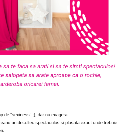
a te faca sa arati si sa te simti spectaculos!
ce salopeta sa arate aproape ca o rochie,
arderoba oricarei femei.
op de “sexiness” ;), dar nu exagerat.
creand un decolteu spectaculos si plasata exact unde trebuie
en.