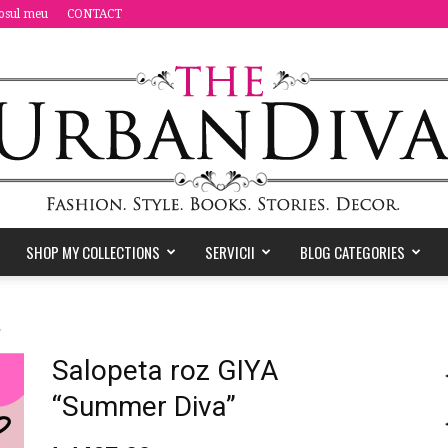
osul meu
CONTACT
SHOP MY COLLECTIONS
SERVICII
BLOG CATEGORIES
the
”
Salopeta roz GIYA
“Summer Diva”
Urban