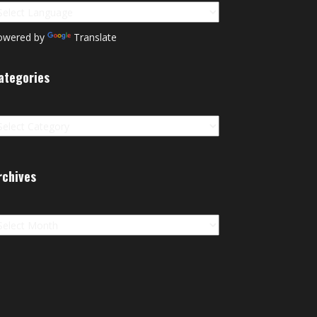
owered by
Translate
ategories
tegories
rchives
chives