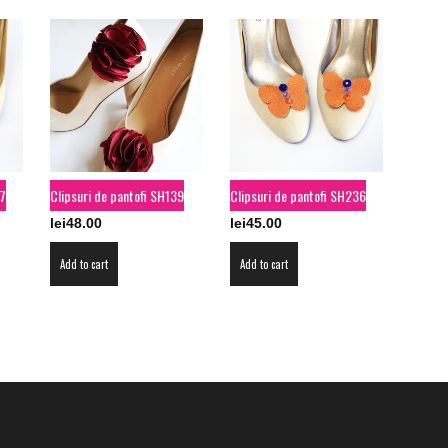
37
Clipsuri de pantofi SH139
Clipsuri de pantofi SH236
lei
48.00
lei
45.00
Add to cart
Add to cart