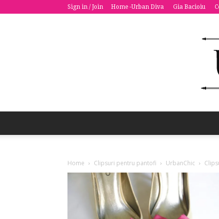
Sign in / Join
Home -Urban Diva
Gia Bacioiu
C
Home
Clipsuri pentru pantofi
UrbanChic
Clips