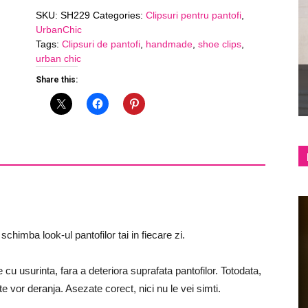
pantofi
SKU:
SH229
Categories:
Clipsuri pentru pantofi
,
SH229
UrbanChic
quantity
shop
Tags:
Clipsuri de pantofi
,
handmade
,
shoe clips
,
urban chic
Share this:
&
lifestyle
schimba look-ul pantofilor tai in fiecare zi.
te cu usurinta, fara a deteriora suprafata pantofilor. Totodata,
e vor deranja. Asezate corect, nici nu le vei simti.
blog