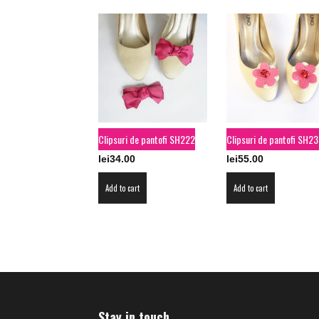
Clipsuri de pantofi SH222
Clipsuri de pantofi SH2
lei
34.00
lei
55.00
Add to cart
Add to cart
Stay in touch