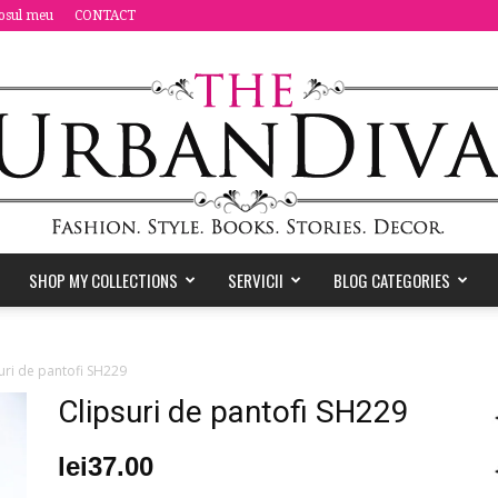
osul meu
CONTACT
SHOP MY COLLECTIONS
SERVICII
BLOG CATEGORIES
the
uri de pantofi SH229
Clipsuri de pantofi SH229
lei
37.00
Urban