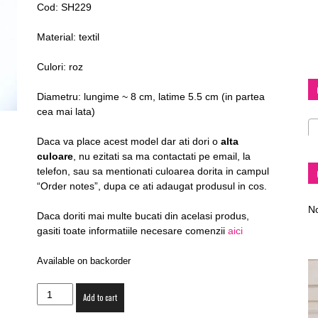
Cod: SH229
Material: textil
Culori: roz
Diva
Diametru: lungime ~ 8 cm, latime 5.5 cm (in partea
cea mai lata)
Daca va place acest model dar ati dori o
alta
culoare
, nu ezitati sa ma contactati pe email, la
–
telefon, sau sa mentionati culoarea dorita in campul
“Order notes”, dupa ce ati adaugat produsul in cos.
No
Daca doriti mai multe bucati din acelasi produs,
gasiti toate informatiile necesare comenzii
aici
fashion
Available on backorder
Clipsuri
Add to cart
de