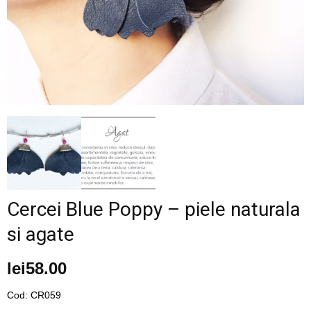
–
fashion
shop
&
Cercei Blue Poppy – piele naturala
si agate
lifestyle
lei
58.00
Cod: CR059