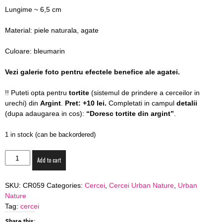
blog
Lungime ~ 6,5 cm
Material: piele naturala, agate
Culoare: bleumarin
by
Vezi galerie foto pentru efectele benefice ale agatei.
!! Puteti opta pentru
tortite
(sistemul de prindere a cerceilor in
GIA
urechi) din
Argint
.
Pret: +10 lei.
Completati in campul
detalii
(dupa adaugarea in cos):
“Doresc tortite din argint”
.
1 in stock (can be backordered)
Cercei
Add to cart
Blue
Poppy
SKU:
CR059
Categories:
Cercei
,
Cercei Urban Nature
,
Urban
-
Nature
piele
Tag:
cercei
naturala
si
Share this: