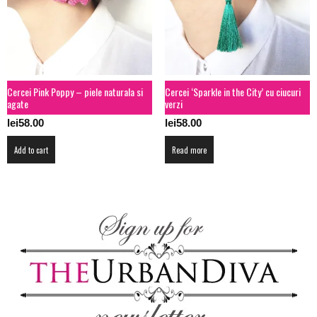
Cercei Pink Poppy – piele naturala si
Cercei ‘Sparkle in the City’ cu ciucuri
agate
verzi
lei
58.00
lei
58.00
Add to cart
Read more