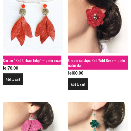
Cercei “Red Urban Tulip” – piele rosie
Cercei cu clips Red Wild Rose – piele
naturala
lei
70.00
lei
60.00
Add to cart
Add to cart