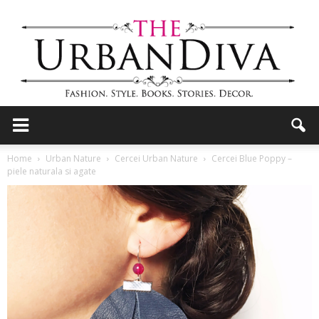
the
Home
Urban Nature
Cercei Urban Nature
Cercei Blue Poppy –
piele naturala si agate
Urban
Diva