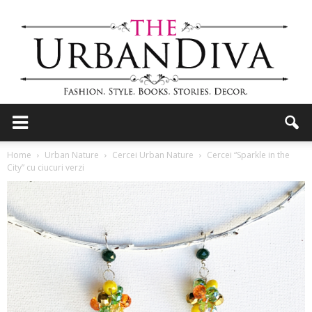
the
Home
Urban Nature
Cercei Urban Nature
Cercei “Sparkle in the
City” cu ciucuri verzi
Urban
Diva