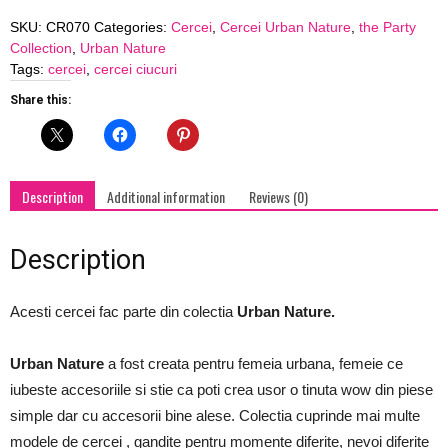
in
SKU:
CR070
Categories:
Cercei
,
Cercei Urban Nature
,
the Party
the
Collection
,
Urban Nature
City"
Tags:
cercei
,
cercei ciucuri
cu
ciucuri
Share this:
verzi
quantity
Description
Additional information
Reviews (0)
Description
Acesti cercei fac parte din colectia
Urban Nature.
Urban Nature
a fost creata pentru femeia urbana, femeie ce
iubeste accesoriile si stie ca poti crea usor o tinuta wow din piese
simple dar cu accesorii bine alese. Colectia cuprinde mai multe
modele de cercei , gandite pentru momente diferite, nevoi diferite