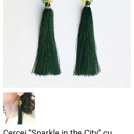
–
fashion
shop
&
lifestyle
Cercei “Sparkle in the City” cu