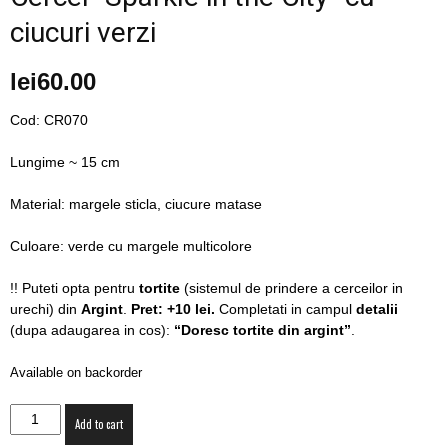
blog
ciucuri verzi
lei
60.00
by
Cod: CR070
Lungime ~ 15 cm
GIA
Material: margele sticla, ciucure matase
Culoare: verde cu margele multicolore
!! Puteti opta pentru
tortite
(sistemul de prindere a cerceilor in
urechi) din
Argint
.
Pret: +10 lei.
Completati in campul
detalii
(dupa adaugarea in cos):
“Doresc tortite din argint”
.
Available on backorder
Cercei
Add to cart
"Sparkle