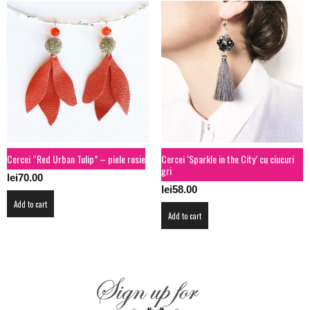
Cercei “Red Urban Tulip” – piele rosie
Cercei ‘Sparkle in the City’ cu ciucuri
gri
lei
70.00
lei
58.00
Add to cart
Add to cart