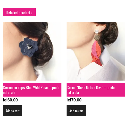
Related products
Cercei cu clips Blue Wild Rose – piele
Cercei ‘Rose Urban Diva’ – piele
naturala
naturala
lei
60.00
lei
70.00
Add to cart
Add to cart