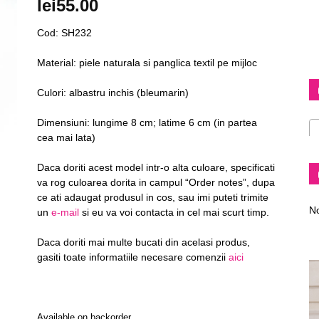
lei
55.00
Cod: SH232
Material: piele naturala si panglica textil pe mijloc
Diva
Culori: albastru inchis (bleumarin)
Dimensiuni: lungime 8 cm; latime 6 cm (in partea
cea mai lata)
–
Daca doriti acest model intr-o alta culoare, specificati
va rog culoarea dorita in campul “Order notes”, dupa
ce ati adaugat produsul in cos, sau imi puteti trimite
No
un
e-mail
si eu va voi contacta in cel mai scurt timp.
Daca doriti mai multe bucati din acelasi produs,
gasiti toate informatiile necesare comenzii
aici
fashion
Available on backorder