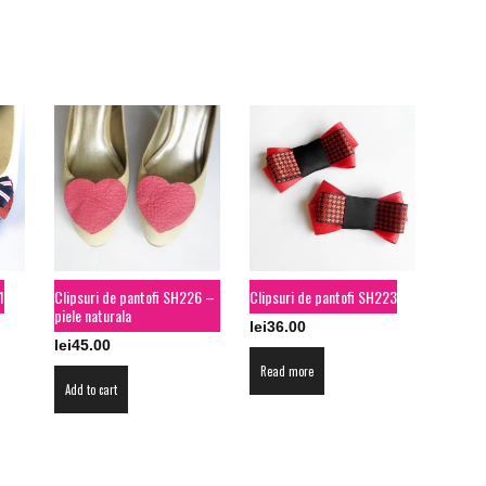
1
Clipsuri de pantofi SH226 –
Clipsuri de pantofi SH223
piele naturala
lei
36.00
lei
45.00
Read more
Add to cart