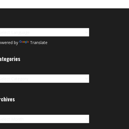
owered by
Translate
ategories
tegories
rchives
chives