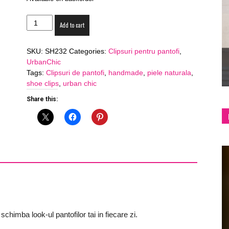
Clipsuri
shop
Add to cart
de
pantofi
SKU:
SH232
Categories:
Clipsuri pentru pantofi
,
SH232
UrbanChic
-
Tags:
Clipsuri de pantofi
,
handmade
,
piele naturala
,
piele
shoe clips
,
urban chic
naturala
&
quantity
Share this:
lifestyle
schimba look-ul pantofilor tai in fiecare zi.
blog