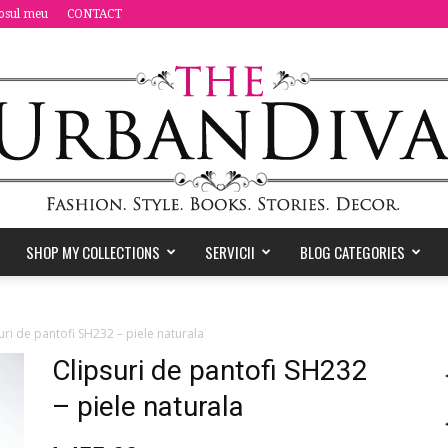
osul meu
CONTACT
SHOP MY COLLECTIONS
SERVICII
BLOG CATEGORIES
the
uri de pantofi SH232 – piele naturala
Clipsuri de pantofi SH232
– piele naturala
Urban