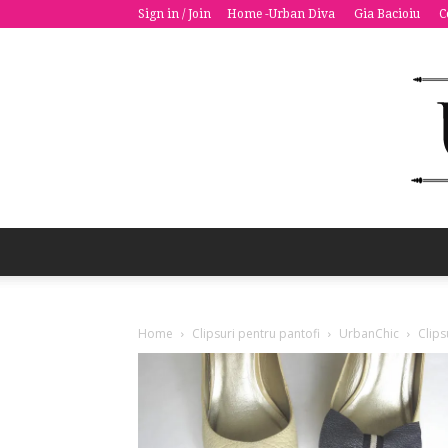
Sign in / Join
Home -Urban Diva
Gia Bacioiu
C
Home
Clipsuri pentru pantofi
UrbanChic
Clips