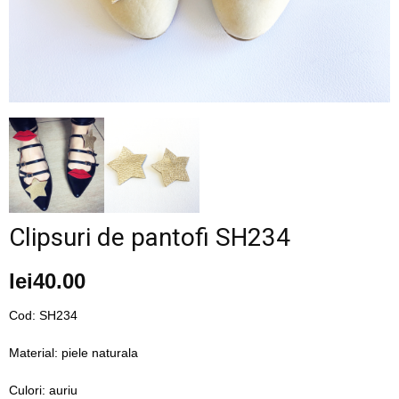
–
fashion
shop
Clipsuri de pantofi SH234
&
lei
40.00
Cod: SH234
lifestyle
Material: piele naturala
Culori: auriu