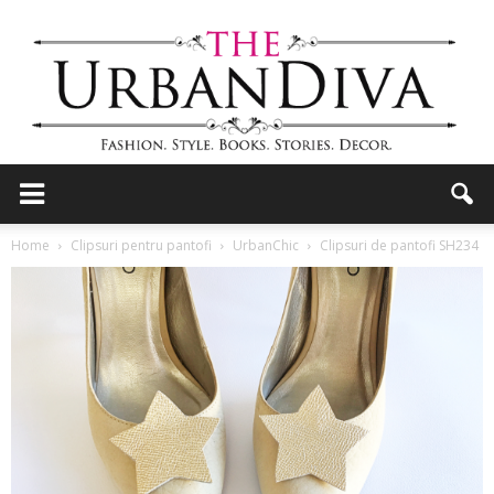
the
Home
Clipsuri pentru pantofi
UrbanChic
Clipsuri de pantofi SH234
Urban
Diva