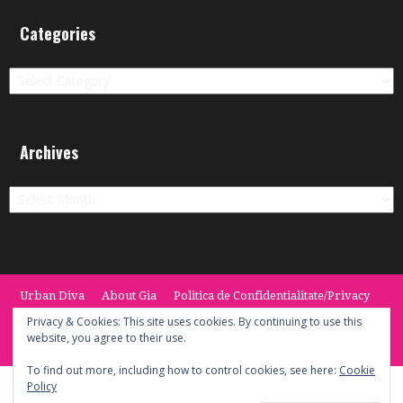
Categories
Categories
Archives
Archives
Urban Diva
About Gia
Politica de Confidentialitate/Privacy
Termeni si Conditii / Terms
CONTACT
Cookie Policy
Privacy & Cookies: This site uses cookies. By continuing to use this
website, you agree to their use.
© 2014 -2020 the Urban Diva. Provided by Keypoint Solutions.
To find out more, including how to control cookies, see here:
Cookie
Policy