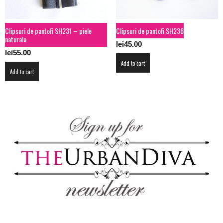
Clipsuri de pantofi SH231 – piele
Clipsuri de pantofi SH236
naturala
lei
45.00
lei
55.00
Add to cart
Add to cart