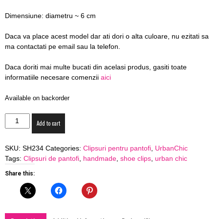
blog
Dimensiune: diametru ~ 6 cm
Daca va place acest model dar ati dori o alta culoare, nu ezitati sa
ma contactati pe email sau la telefon.
by
Daca doriti mai multe bucati din acelasi produs, gasiti toate
informatiile necesare comenzii
aici
GIA
Available on backorder
Clipsuri
Add to cart
de
pantofi
SKU:
SH234
Categories:
Clipsuri pentru pantofi
,
UrbanChic
SH234
Tags:
Clipsuri de pantofi
,
handmade
,
shoe clips
,
urban chic
quantity
Share this: