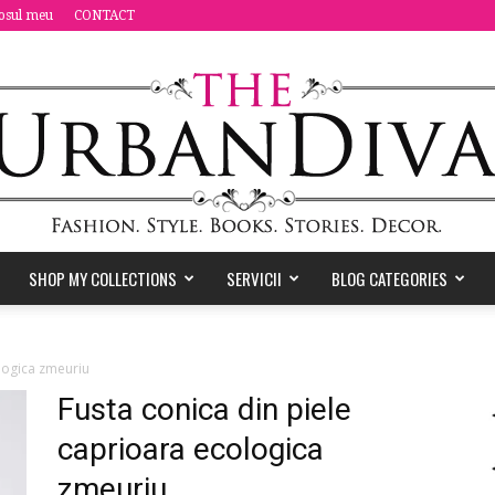
osul meu
CONTACT
SHOP MY COLLECTIONS
SERVICII
BLOG CATEGORIES
the
logica zmeuriu
Fusta conica din piele
caprioara ecologica
Urban
zmeuriu