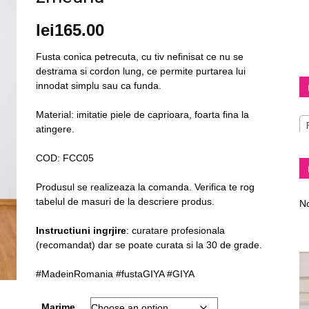
lei
165.00
Fusta conica petrecuta, cu tiv nefinisat ce nu se
destrama si cordon lung, ce permite purtarea lui
Diva
innodat simplu sau ca funda.
Material: imitatie piele de caprioara, foarta fina la
atingere.
COD: FCC05
–
Produsul se realizeaza la comanda. Verifica te rog
tabelul de masuri de la descriere produs.
No
Instructiuni ingrjire
: curatare profesionala
(recomandat) dar se poate curata si la 30 de grade.
fashion
#MadeinRomania #fustaGIYA #GIYA
Marime