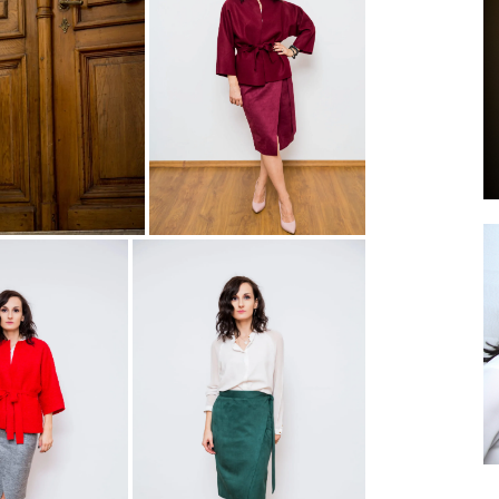
by
GIA