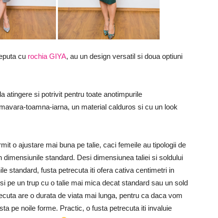
ceputa cu
rochia GIYA
, au un design versatil si doua optiuni
la atingere si potrivit pentru toate anotimpurile
rimavara-toamna-iarna, un material calduros si cu un look
it o ajustare mai buna pe talie, caci femeile au tipologii de
in dimensiunile standard. Desi dimensiunea taliei si soldului
e standard, fusta petrecuta iti ofera cativa centimetri in
e si pe un trup cu o talie mai mica decat standard sau un sold
trecuta are o durata de viata mai lunga, pentru ca daca vom
ta pe noile forme. Practic, o fusta petrecuta iti invaluie