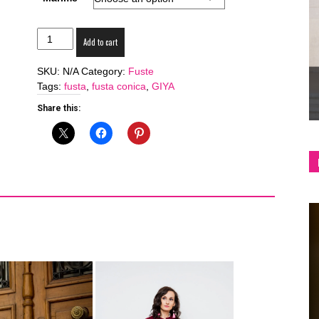
shop
Fusta
Add to cart
conica
din
SKU:
N/A
Category:
Fuste
piele
Tags:
fusta
,
fusta conica
,
GIYA
caprioara
ecologica
Share this:
zmeuriu
&
quantity
lifestyle
blog