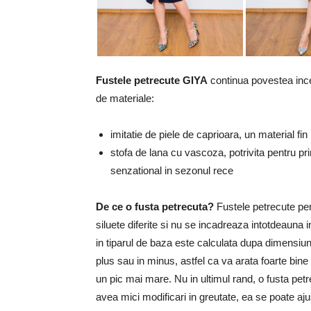
Fustele petrecute GIYA
continua povestea in
de materiale:
imitatie de piele de caprioara, un material fin 
stofa de lana cu vascoza, potrivita pentru p
senzational in sezonul rece
De ce o fusta petrecuta?
Fustele petrecute perm
siluete diferite si nu se incadreaza intotdeauna 
in tiparul de baza este calculata dupa dimensiunil
plus sau in minus, astfel ca va arata foarte bin
un pic mai mare. Nu in ultimul rand, o fusta pe
avea mici modificari in greutate, ea se poate ajus