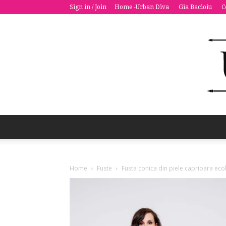
Sign in / Join
Home -Urban Diva
Gia Bacioiu
C
Home
Fuste
Fusta conica din piele caprioara eco