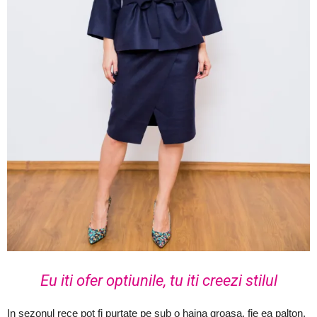
Eu iti ofer optiunile, tu iti creezi stilul
In sezonul rece pot fi purtate pe sub o haina groasa, fie ea palton,