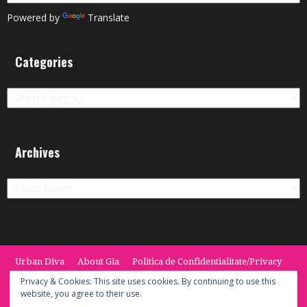
Powered by
Translate
Categories
Categories
Archives
Archives
Urban Diva
About Gia
Politica de Confidentialitate/Privacy
Termeni si Conditii / Terms
CONTACT
Cookie Policy
Privacy & Cookies: This site uses cookies. By continuing to use this
website, you agree to their use.
© 2014 -2020 the Urban Diva. Provided by Keypoint Solutions.