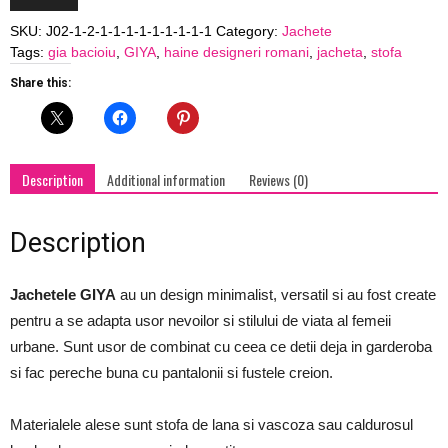
"Springtime"
SKU:
J02-1-2-1-1-1-1-1-1-1-1-1
Category:
Jachete
quantity
Tags:
gia bacioiu
,
GIYA
,
haine designeri romani
,
jacheta
,
stofa
Share this:
Description
Additional information
Reviews (0)
Description
Jachetele GIYA
au un design minimalist, versatil si au fost create
pentru a se adapta usor nevoilor si stilului de viata al femeii
urbane. Sunt usor de combinat cu ceea ce detii deja in garderoba
si fac pereche buna cu pantalonii si fustele creion.
Materialele alese sunt stofa de lana si vascoza sau caldurosul