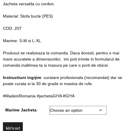
Jacheta versatila cu cordon.
blog
Material: Stofa bucle (PES)
COD: JST
by
Marime: S-M si L-XL.
Produsul se realizeaza la comanda. Daca doresti, pentru o mai
GIA
mare acuratete a dimensiunilor, imi poti trimite in formularul de
comanda inaltimea ta si masura pe care o porti de obicei.
Instructiuni ingrjire
: curatare profesionala (recomandat) dar se
poate curata si la 30 de grade in masina de rufe.
#MadeinRomania #jachetaGIYA #GIYA
Marime Jacheta
Jacheta
Add to cart
GIYA