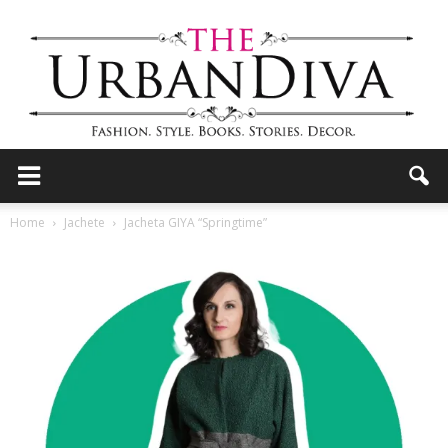
the
Home
Jachete
Jacheta GIYA “Springtime”
Urban
Diva