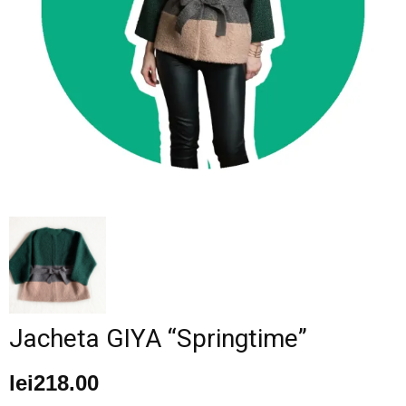
–
fashion
shop
&
Jacheta GIYA “Springtime”
lifestyle
lei
218.00