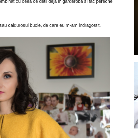
combinat cu ceea ce detii deja in garderoba si fac pereche
 sau caldurosul bucle, de care eu m-am indragostit.
by
GIA