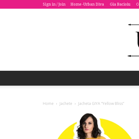
Sign in / Join
Home -Urban Diva
Gia Bacioiu
C
Home
Jachete
Jacheta GIYA “Yellow Bliss”