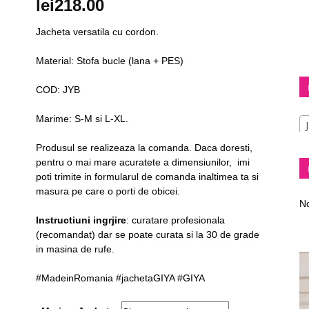
lei
218.00
Jacheta versatila cu cordon.
Material: Stofa bucle (lana + PES)
Diva
COD: JYB
Marime: S-M si L-XL.
Produsul se realizeaza la comanda. Daca doresti,
–
pentru o mai mare acuratete a dimensiunilor, imi
poti trimite in formularul de comanda inaltimea ta si
masura pe care o porti de obicei.
No
Instructiuni ingrjire
: curatare profesionala
(recomandat) dar se poate curata si la 30 de grade
in masina de rufe.
fashion
#MadeinRomania #jachetaGIYA #GIYA