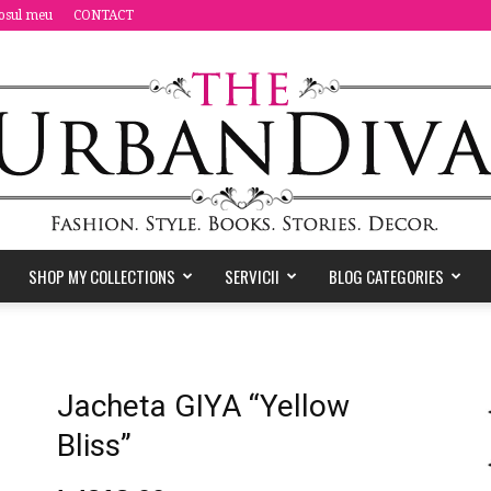
osul meu
CONTACT
SHOP MY COLLECTIONS
SERVICII
BLOG CATEGORIES
the
Jacheta GIYA “Yellow
Bliss”
Urban