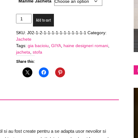
Marime Jacheta
shop
Jacheta
Add to cart
GIYA
"Yellow
SKU:
J02-1-2-1-1-1-1-1-1-1-1-1-1-1
Category:
Bliss"
Jachete
quantity
Tags:
gia bacioiu
,
GIYA
,
haine designeri romani
,
jacheta
,
stofa
&
Share this:
lifestyle
l si au fost create pentru a se adapta usor nevoilor si
blog