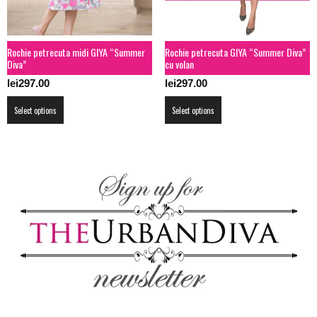
Rochie petrecuta midi GIYA “Summer
Rochie petrecuta GIYA “Summer Diva”
Diva”
cu volan
lei
297.00
lei
297.00
This
This
Select options
Select options
product
product
has
has
multiple
multiple
variants.
variants.
The
The
options
options
may
may
be
be
chosen
chosen
on
on
the
the
product
product