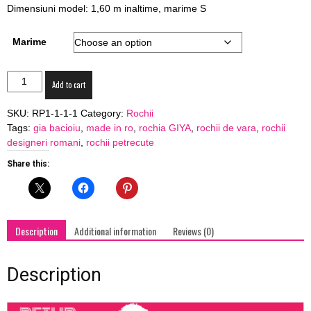
Dimensiuni model: 1,60 m inaltime, marime S
Marime
Rochie
Add to cart
petrecuta
midi
SKU:
RP1-1-1-1
Category:
Rochii
GIYA
Tags:
gia bacioiu
,
made in ro
,
rochia GIYA
,
rochii de vara
,
rochii
"Summer
designeri romani
,
rochii petrecute
Diva"
quantity
Share this:
Description
Additional information
Reviews (0)
Description