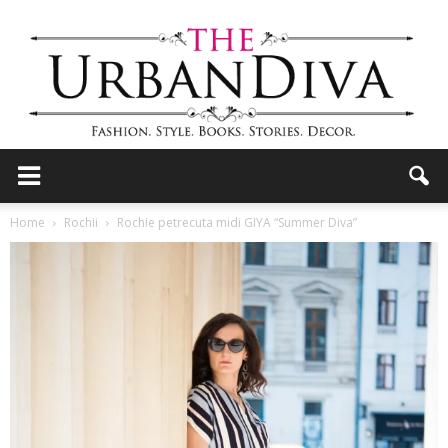
the
Home
Rochii
Rochie petrecuta midi GIYA “Summer Diva”
Urban
Diva