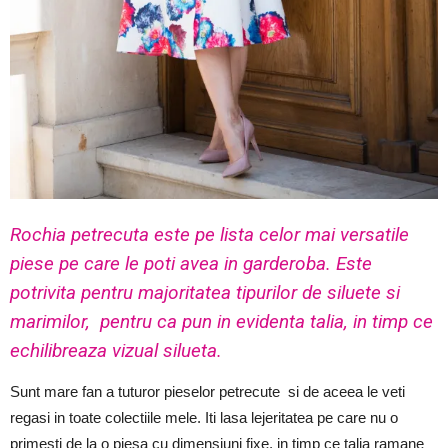
Rochia petrecuta este pe lista celor mai versatile
piese pe care le poti avea in garderoba. Este
potrivita pentru majoritatea tipurilor de siluete si
marimilor, pentru ca pun in evidenta talia, in timp ce
echilibreaza vizual silueta.
Sunt mare fan a tuturor pieselor petrecute si de aceea le veti
regasi in toate colectiile mele. Iti lasa lejeritatea pe care nu o
primesti de la o piesa cu dimensiuni fixe, in timp ce talia ramane