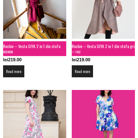
Rochie – Vesta GIYA 2 in 1 din stofa
Rochie – Vesta GIYA 2 in 1 din stofa gri
visinie
– roz
lei
219.00
lei
219.00
Read more
Read more