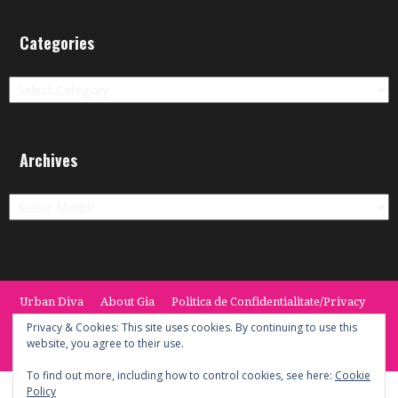
Categories
Categories
Archives
Archives
Urban Diva
About Gia
Politica de Confidentialitate/Privacy
Termeni si Conditii / Terms
CONTACT
Cookie Policy
Privacy & Cookies: This site uses cookies. By continuing to use this
website, you agree to their use.
© 2014 -2020 the Urban Diva. Provided by Keypoint Solutions.
To find out more, including how to control cookies, see here:
Cookie
Policy