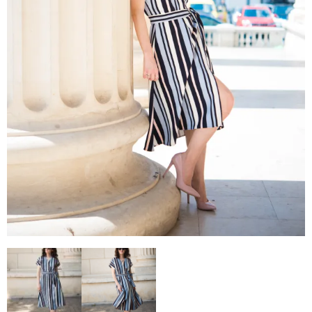
–
fashion
shop
&
lifestyle