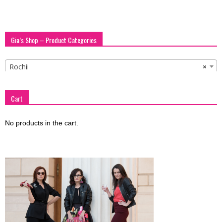
page
page
Gia’s Shop – Product Categories
Rochii
×
Cart
No products in the cart.