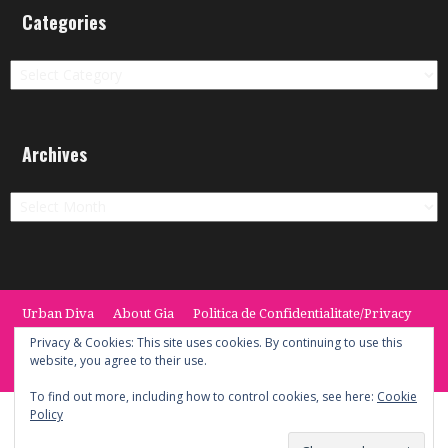
Categories
Categories
Archives
Archives
Urban Diva
About Gia
Politica de Confidentialitate/Privacy
Termeni si Conditii / Terms
CONTACT
Cookie Policy
Privacy & Cookies: This site uses cookies. By continuing to use this
website, you agree to their use.
© 2014 -2020 the Urban Diva. Provided by Keypoint Solutions.
To find out more, including how to control cookies, see here:
Cookie
Policy