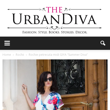
the
Home
Rochii
Rochie petrecuta midi GIYA “Summer Diva”
Urban
Diva