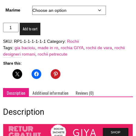
Marime
Rochie
Add to cart
petrecuta
midi
SKU:
RP1-1-1-1-1-1-1
Category:
Rochii
GIYA
Tags:
gia bacioiu
,
made in ro
,
rochia GIYA
,
rochii de vara
,
rochii
"Summer
designeri romani
,
rochii petrecute
Diva"
quantity
Share this:
Description
Additional information
Reviews (0)
Description