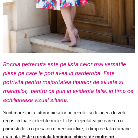
Rochia petrecuta este pe lista celor mai versatile
piese pe care le poti avea in garderoba. Este
potrivita pentru majoritatea tipurilor de siluete si
marimilor, pentru ca pun in evidenta talia, in timp ce
echilibreaza vizual silueta.
Sunt mare fan a tuturor pieselor petrecute si de aceea le veti
regasi in toate colectiile mele. Iti lasa lejeritatea pe care nu o
primesti de la o piesa cu dimensiuni fixe, in timp ce talia ramane
marcata.
Este o croiala feminina, chic si de multe ori