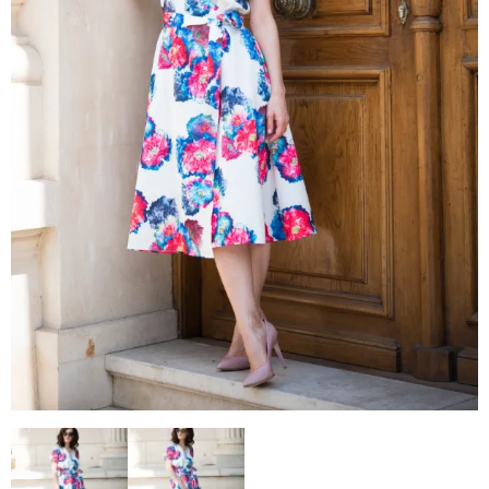
–
fashion
shop
&
lifestyle