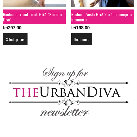
the
product
Rochie petrecuta midi GIYA “Summer
Rochie – Vesta GIYA 2 in 1 din neopren
page
Diva”
bleumarin
lei
297.00
lei
198.00
This
Select options
Read more
product
has
multiple
variants.
The
options
may
be
chosen
on
the
product
page