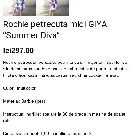
blog
Rochie petrecuta midi GIYA
“Summer Diva”
by
lei
297.00
GIA
Rochie petrecuta, versatila, potrivita ca stil majoritatii tipurilor de
silueta si marimilor. Este usor de imbracat si de purtat, atat intr-o
tinuta office, cat si intr-una casual sau chiar cocktail relaxat.
Culori: multicolor
Material: Barbie (pes)
Instructiuni ingrijire: spalare la 30 de grade in masina de spalat
rufe.
Dimensiuni model: 1,60 m inaltime, marime S