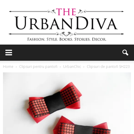
the
Home
Clipsuri pentru pantofi
UrbanChic
Clipsuri de pantofi SH223
Urban
Diva