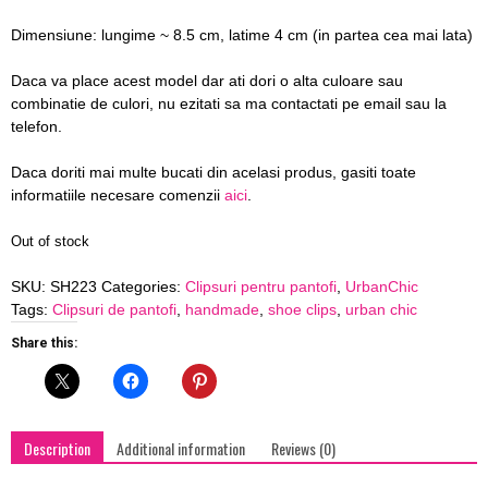
blog
Dimensiune: lungime ~ 8.5 cm, latime 4 cm (in partea cea mai lata)
Daca va place acest model dar ati dori o alta culoare sau
combinatie de culori, nu ezitati sa ma contactati pe email sau la
by
telefon.
Daca doriti mai multe bucati din acelasi produs, gasiti toate
informatiile necesare comenzii
aici
.
GIA
Out of stock
SKU:
SH223
Categories:
Clipsuri pentru pantofi
,
UrbanChic
Tags:
Clipsuri de pantofi
,
handmade
,
shoe clips
,
urban chic
Share this:
Description
Additional information
Reviews (0)