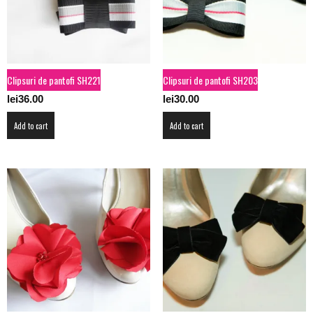
Clipsuri de pantofi SH221
Clipsuri de pantofi SH203
lei
36.00
lei
30.00
Add to cart
Add to cart