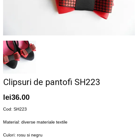
–
fashion
shop
Clipsuri de pantofi SH223
&
lei
36.00
Cod: SH223
lifestyle
Material: diverse materiale textile
Culori: rosu si negru