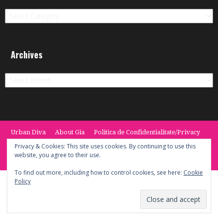
Categories
Archives
Archives
Urban Diva
About Gia
Politica de Confidentialitate/Privacy
Termeni si Conditii / Terms
CONTACT
Cookie Policy
Privacy & Cookies: This site uses cookies. By continuing to use this
website, you agree to their use.
© 2014 -2020 the Urban Diva. Provided by Keypoint Solutions.
To find out more, including how to control cookies, see here:
Cookie
Policy