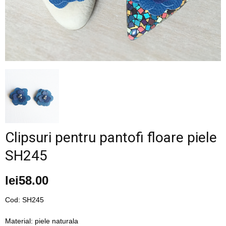
–
fashion
shop
Clipsuri pentru pantofi floare piele
&
SH245
lei
58.00
lifestyle
Cod: SH245
Material: piele naturala