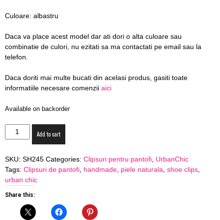
blog
Culoare: albastru
Daca va place acest model dar ati dori o alta culoare sau
combinatie de culori, nu ezitati sa ma contactati pe email sau la
by
telefon.
Daca doriti mai multe bucati din acelasi produs, gasiti toate
informatiile necesare comenzii
aici
GIA
Available on backorder
Clipsuri
Add to cart
pentru
pantofi
SKU:
SH245
Categories:
Clipsuri pentru pantofi
,
UrbanChic
floare
Tags:
Clipsuri de pantofi
,
handmade
,
piele naturala
,
shoe clips
,
piele
urban chic
SH245
quantity
Share this: