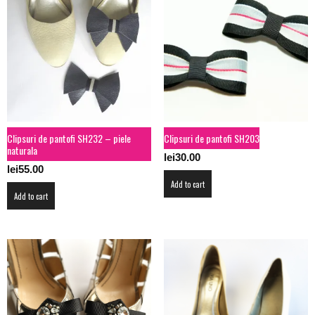
Clipsuri de pantofi SH232 – piele
Clipsuri de pantofi SH203
naturala
lei
30.00
lei
55.00
Add to cart
Add to cart