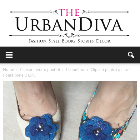
the
Home
Clipsuri pentru pantofi
UrbanChic
Clipsuri pentru pantofi
floare piele SH245
Urban
Diva