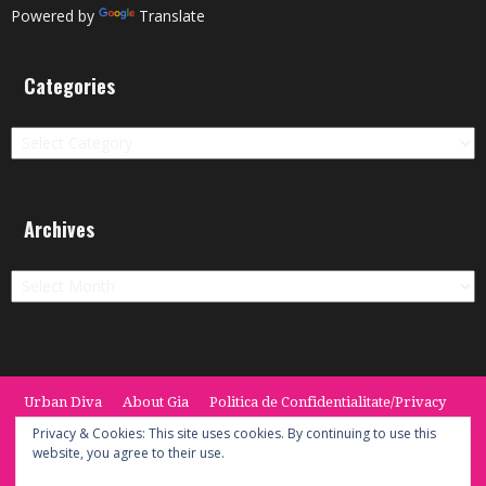
Powered by
Translate
Categories
Categories
Archives
Archives
Urban Diva
About Gia
Politica de Confidentialitate/Privacy
Termeni si Conditii / Terms
CONTACT
Cookie Policy
Privacy & Cookies: This site uses cookies. By continuing to use this
website, you agree to their use.
© 2014 -2020 the Urban Diva. Provided by Keypoint Solutions.