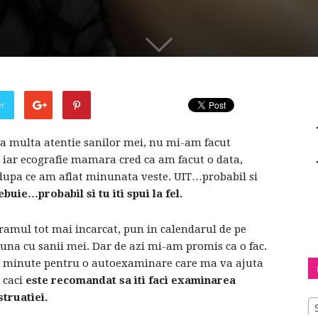
shop
er
&
a multa atentie sanilor mei, nu mi-am facut
a iar ecografie mamara cred ca am facut o data,
dupa ce am aflat minunata veste. UIT…probabil si
buie…probabil si tu iti spui la fel.
lifestyle
gramul tot mai incarcat, pun in calendarul de pe
ta una cu sanii mei. Dar de azi mi-am promis ca o fac.
d 3 minute pentru o autoexaminare care ma va ajuta
 caci
este recomandat sa iti faci examinarea
struatiei.
blog