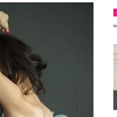
No
by
GIA