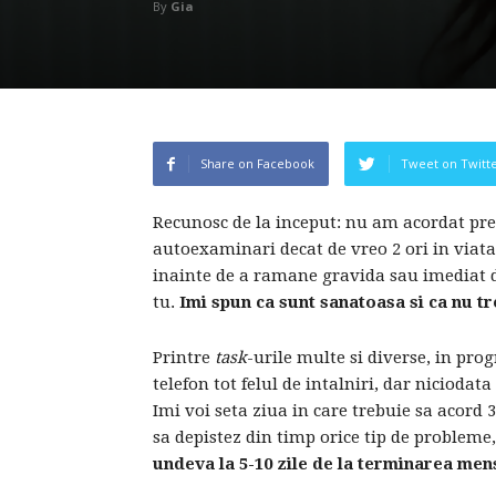
By
Gia
Share on Facebook
Tweet on Twitt
Recunosc de la inceput: nu am acordat pre
autoexaminari decat de vreo 2 ori in viat
inainte de a ramane gravida sau imediat 
tu.
Imi spun ca sunt sanatoasa si ca nu tre
Printre
task
-urile multe si diverse, in pro
telefon tot felul de intalniri, dar nicioda
Imi voi seta ziua in care trebuie sa acor
sa depistez din timp orice tip de probleme,
undeva la 5-10 zile de la terminarea men