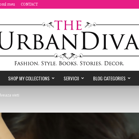
osul meu
CONTACT
SHOP MY COLLECTIONS
SERVICII
BLOG CATEGORIES
the
alveaza vieti
Urban