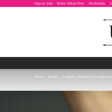
Sign in / Join
Home -Urban Diva
Gia Bacioiu
C
Home
Beauty
3 degete, 3 minute si un ritual ce s