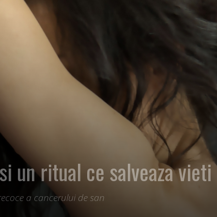
Diva
–
i un ritual ce salveaza vieti
fashion
ecoce a cancerului de san