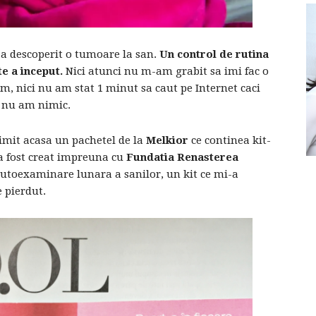
a descoperit o tumoare la san.
Un control de rutina
te a inceput.
Nici atunci nu m-am grabit sa imi fac o
, nici nu am stat 1 minut sa caut pe Internet caci
u nu am nimic.
imit acasa un pachetel de la
Melkior
ce continea kit-
 a fost creat impreuna cu
Fundatia Renasterea
autoexaminare lunara a sanilor, un kit ce mi-a
 pierdut.