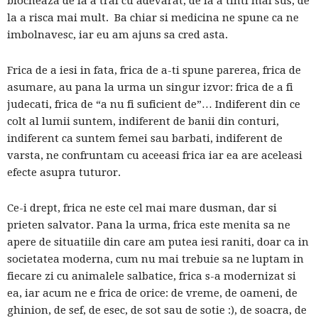
blocheaza de la a trai cu adevarat, de la a tinti mai sus, de
la a risca mai mult. Ba chiar si medicina ne spune ca ne
imbolnavesc, iar eu am ajuns sa cred asta.
Frica de a iesi in fata, frica de a-ti spune parerea, frica de
asumare, au pana la urma un singur izvor: frica de a fi
judecati, frica de “a nu fi suficient de”… Indiferent din ce
colt al lumii suntem, indiferent de banii din conturi,
indiferent ca suntem femei sau barbati, indiferent de
varsta, ne confruntam cu aceeasi frica iar ea are aceleasi
efecte asupra tuturor.
Ce-i drept, frica ne este cel mai mare dusman, dar si
prieten salvator. Pana la urma, frica este menita sa ne
apere de situatiile din care am putea iesi raniti, doar ca in
societatea moderna, cum nu mai trebuie sa ne luptam in
fiecare zi cu animalele salbatice, frica s-a modernizat si
ea, iar acum ne e frica de orice: de vreme, de oameni, de
ghinion, de sef, de esec, de sot sau de sotie :), de soacra, de