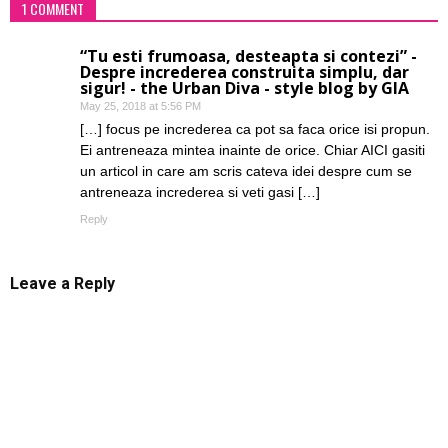
1 COMMENT
“Tu esti frumoasa, desteapta si contezi” -
Despre increderea construita simplu, dar
sigur! - the Urban Diva - style blog by GIA
May 25, 2018 at 5:56 PM
[…] focus pe increderea ca pot sa faca orice isi propun.
Ei antreneaza mintea inainte de orice. Chiar AICI gasiti
un articol in care am scris cateva idei despre cum se
antreneaza increderea si veti gasi […]
Reply
Leave a Reply