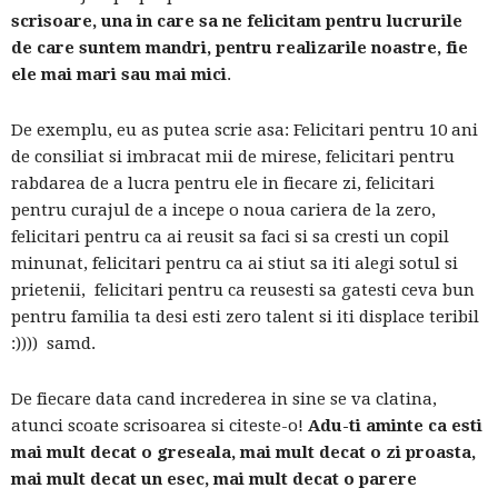
scrisoare, una in care sa ne felicitam pentru lucrurile
de care suntem mandri, pentru realizarile noastre, fie
ele mai mari sau mai mici
.
De exemplu, eu as putea scrie asa: Felicitari pentru 10 ani
de consiliat si imbracat mii de mirese, felicitari pentru
rabdarea de a lucra pentru ele in fiecare zi, felicitari
pentru curajul de a incepe o noua cariera de la zero,
felicitari pentru ca ai reusit sa faci si sa cresti un copil
minunat, felicitari pentru ca ai stiut sa iti alegi sotul si
prietenii, felicitari pentru ca reusesti sa gatesti ceva bun
pentru familia ta desi esti zero talent si iti displace teribil
:)))) samd.
De fiecare data cand increderea in sine se va clatina,
atunci scoate scrisoarea si citeste-o!
Adu-ti aminte ca esti
mai mult decat o greseala, mai mult decat o zi proasta,
mai mult decat un esec, mai mult decat o parere