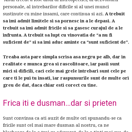
personale, al intrebarilor dificile si al unei munci
sustinute cu mine insami, care continua si azi.
A trebuit
sa imi admit limitele si sa pornesc in a le depasi. A
trebuit sa imi admit fricile si sa gasesc curajul de a le
infrunta. A trebuit sa lupt cu vinovatia de “a nu fi
suficient de” si sa imi aduc aminte ca “sunt suficient de”.
Treaba asta pare simpla scrisa asa negru pe alb, dar in
realitate e munca grea si rascolitoare, iar pasii sunt
mici si dificili, caci cele mai grele intrebari sunt cele pe
care ti le pui tu insati, iar raspunsurile sunt de multe ori
greu de dat, daca chiar esti corect cu tine.
Frica iti e dusman…dar si prieten
Sunt convinsa ca ati auzit de multe ori spunandu-se ca
fricile sunt cel mai mare dusman al nostru, ca ne