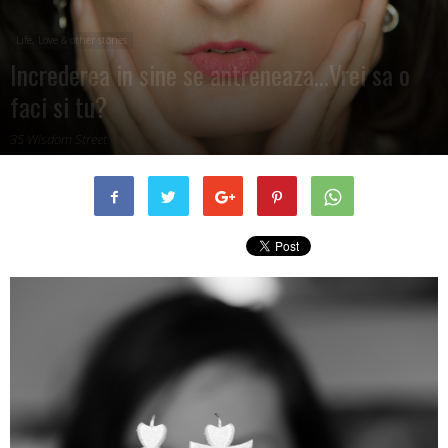
–
Life, Love & other stories
Increderea in sine se antreneaza…Vrei sa o
faci si tu?
fashion
35 Wisdom Street
By
Gia
shop
&
lifestyle