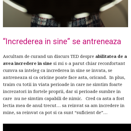
“Increderea in sine” se antreneaza
Ascultam de curand un discurs TED despre
abilitatea de a
avea incredere in sine
si mi s-a parut chiar reconfortant
cumva sa inteleg ca increderea in sine se invata, se
antreneaza si ca oricine poate face asta, oricand. In plus,
traim cu totii in viata perioade in care ne simtim foarte
increzatori in fortele proprii, dar si perioade sumbre in
care nu ne simtim capabili de nimic. Cred ca asta a fost
lectia mea de anul trecut… sa reinvat sa am incredere in
mine, sa reinvat ca pot si ca sunt “suficient de”…