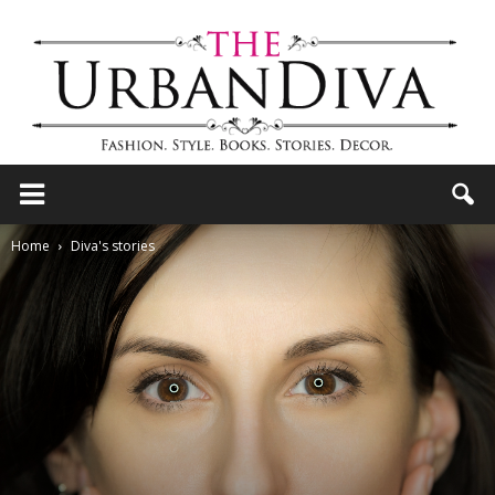
the
Home
Diva's stories
Urban
Diva