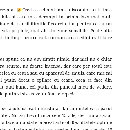
servata.
Cred ca cel mai mare discomfort este insa
ensibila si care m-a deranjat in prima faza mai mult
nde de sensibilitatile fiecareia, iar pentru ca eu nu
eata pe piele, mai ales in zone sensibile. Pe de alta
sti in timp, pentru ca la urmatoarea sedinta stii la ce
a as spune ca nu am simtit nimic, dar nici nu e chiar
ra scurta, nu foarte intensa, dar care per total este
lasica cu ceara sau cu aparatul de smuls, care mie mi
 putin decat o epilare cu ceara, ceea ce face din
init mai buna, cel putin din punctul meu de vedere.
e putin si si-a revenit foarte repede.
 spectaculoase ca la mustata, dar am inteles ca parul
intei. Nu au trecut inca cele 15 zile, deci nu a cazut
oi face un update la acest articol. Rezultatele optime
eta a tratamentului, in medie fiind nevoie de 10