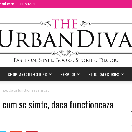
osul meu
CONTACT
SHOP MY COLLECTIONS
SERVICII
BLOG CATEGORIES
the
imte, daca functioneaza si cat...
 – cum se simte, daca functioneaza
Urban