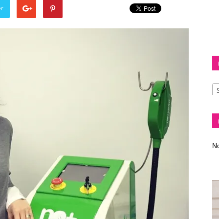
er
Diva
–
No
fashion