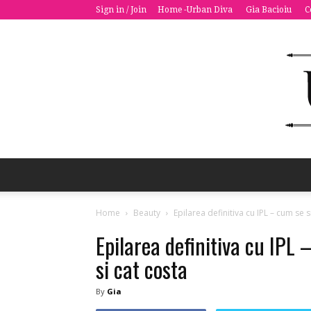
Sign in / Join
Home -Urban Diva
Gia Bacioiu
C
Home
Beauty
Epilarea definitiva cu IPL – cum se s
Epilarea definitiva cu IPL
si cat costa
By
Gia