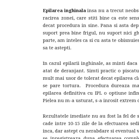
Epilarea inghinala
insa nu a trecut neob
racirea zonei, care stiti bine ca este s
decat procedura in sine. Pana si asta depi
suport prea bine frigul, nu suport nici gh
parte, am inteles ca si cu asta te obisnuie
sa te astepti.
In cazul epilarii inghinale, as minti dac
atat de deranjant. Simti practic o piscatu
mult mai usor de tolerat decat epilarea c
se pare tortura. Procedura dureaza mai
epilarea definitiva cu IPL o optiune inf
Pielea nu m-a usturat, s-a inrosit extrem d
Rezultatele imediate nu au fost la fel de
cade intre 10-15 zile de la efectuarea sed
inca, dar astept cu nerabdare si eventual v
se inregistreaza dupa efectuarea compl