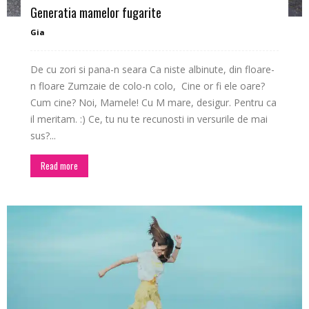
Generatia mamelor fugarite
–
Gia
De cu zori si pana-n seara Ca niste albinute, din floare-
fashion
n floare Zumzaie de colo-n colo, Cine or fi ele oare?
Cum cine? Noi, Mamele! Cu M mare, desigur. Pentru ca
il meritam. :) Ce, tu nu te recunosti in versurile de mai
sus?...
shop
Read more
&
lifestyle