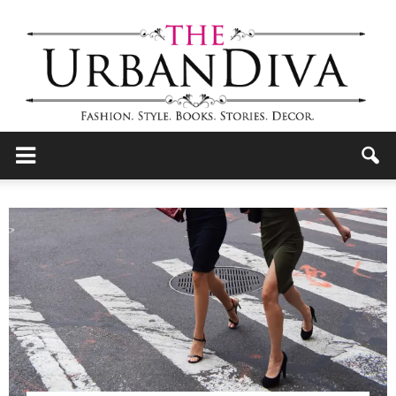
the
Urban
Diva