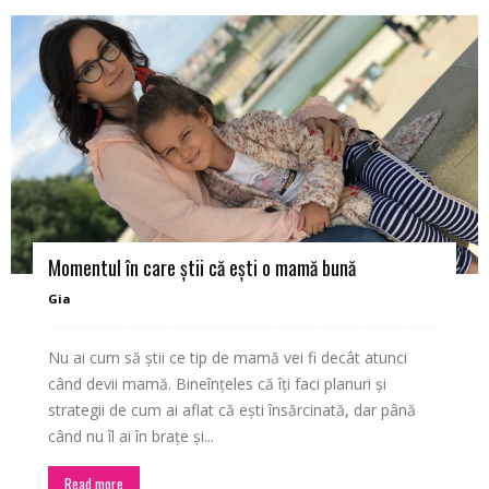
Momentul în care știi că ești o mamă bună
Gia
Nu ai cum să știi ce tip de mamă vei fi decât atunci
când devii mamă. Bineînțeles că îți faci planuri și
strategii de cum ai aflat că ești însărcinată, dar până
când nu îl ai în brațe și...
Read more